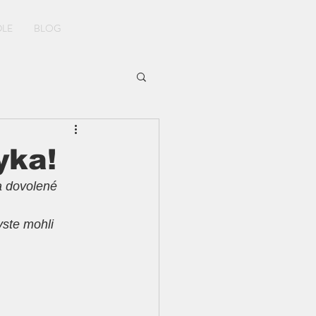
REZERVOVAT DŮM
DLE
BLOG
yka!
a dovolené 
yste mohli 