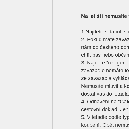
Na letišti nemusíte
1.Najdete si tabuli s 
2. Pokud máte zavaza
nám do českého dom
chtít pas nebo občan
3. Najdete "rentgen" 
zavazadle nemáte tek
ze zavazadla vykládá
Nemusíte mluvit a kd
dostat vás do letadla
4. Odbavení na "Gate
cestovní doklad. Je
5. V letadle podle t
koupení. Opět nemusí