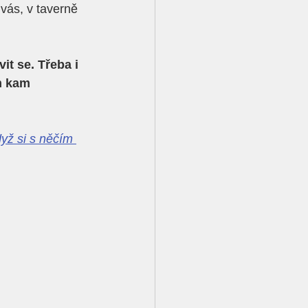
 vás, v taverně 
t se. Třeba i 
m kam 
yž si s něčím 