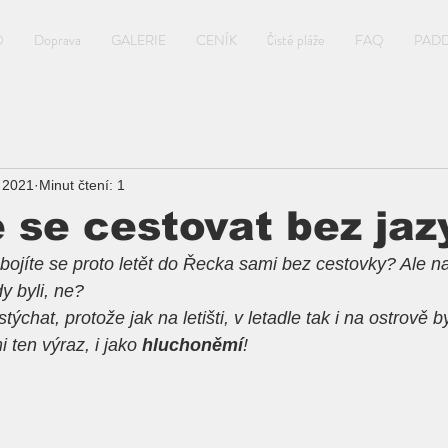
O
Doprava
GALERIE
CENÍK
Čisté pláže
FAQ
PAD
. 2021
Minut čtení: 1
 se cestovat bez jaz
 bojíte se proto letět do Řecka sami bez cestovky? Ale n
dy byli, ne?
ýchat, protože jak na letišti, v letadle tak i na ostrově b
 ten výraz, i jako 
hluchoněmí
!