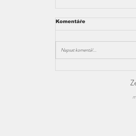
Komentáře
Napsat komentář...
The Historical
Significance of
Topakas, Milos: A
Z
Journey Through Time
m