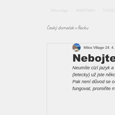
Milos village
APARTMAN
STUDI
Český domeček v Řecku
Milos Village
24. 4
Nebojte
Neumíte cizí jazyk a
(letecky) už jste něk
Pak není důvod se ost
fungovat, promiňte mi