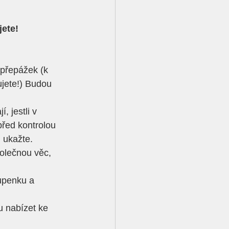
ete! 
 přepážek (k 
jete!) Budou 
, jestli v 
před kontrolou 
 ukažte. 
olečnou věc, 
upenku a 
u nabízet ke 