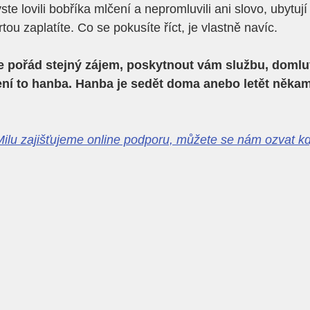
ste lovili bobříka mlčení a nepromluvili ani slovo, ubytují
rtou zaplatíte. Co se pokusíte říct, je vlastně navíc. 
 pořád stejný zájem, poskytnout vám službu, domluvi
í to hanba. Hanba je sedět doma anebo letět něka
Milu zajišťujeme online podporu, můžete se nám ozvat kd