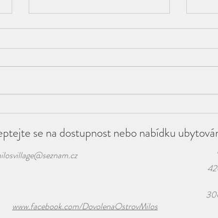
Tahat do Řecka
Pra
odbavené zavazadlo je
tave
eptejte se na dostupnost nebo nabídku ubytová
jako nosit na dovolenou
dět
celý šatník
ilosvillage@seznam.cz
42
30
www.facebook.com/DovolenaOstrovMilos