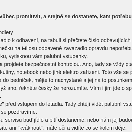
 vůbec promluvit, a stejně se dostanete, kam potřebuj
odlety
dlo k odbavení, na tabuli si přečtete číslo odbavujících
ečku na Milosu odbavené zavazadlo opravdu nepotřebu
ku, vytisknou vám palubní vstupenky.
a projdete bezpečnostní kontrolou. Ano, tady se vždy ptají
utiny, notebook nebo jiné elektro zařízení. Toto vše se 
 do bedniček, mějte to nachystané a jej na to posunkem
yž ano, řekněte česky že nerozumíte. Vám i jim jde o sp
.
" před vstupem do letadla. Tady chtějí vidět palubní vst
n se pozdravíme.
ypu servisu buď jídlo a pití dostaneme, nebo nám jej budo
te ani "kváknout", máte oči a vidíte co se kolem děje.